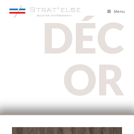
Menu
DÉC
OR