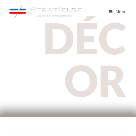
Menu
DÉC
OR