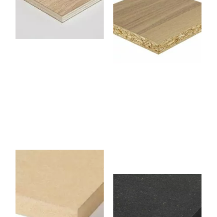
Panneau contreplaqué 2
Faces Chêne 2500 x 1220 x
18 mm
Panneau Aggloméré –
Noyer 2500 x 1220 x 19
mm
AMEDI08
1AMEDI19X
NOIR