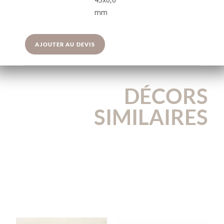
mm
AJOUTER AU DEVIS
DÉCORS
SIMILAIRES
CPCINTRABL
AGGLOCHEN
E09FL
E19