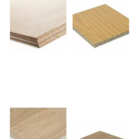
Panneau contreplaqué
Panneau Aggloméré –
Flexible (Cintrable) 1220 x
Chêne 2800 x 2070 x 19
2500 x 9 mm
mm
CPCHENE18G
AGGLONOYE
R19P