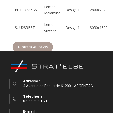
Lemon -
PU19U285BST
Design 1
2800x2070
Mélaminé
Lemon -
SUU285BST
Design 1
3050x1300
Stratifié
AJOUTER AU DEVIS
Adresse :
4 Avenue de l'industrie 61200 - ARGENTAN
Téléphone :
02 33 39 91 71
E-mail :