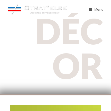
Menu
DÉC
OR