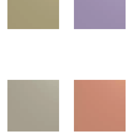
Lichen green
Light lavender
U815BST
U814BST