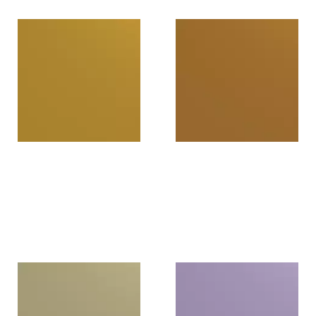
U819BST
U818BST
Mud yellow
Tanned earth
U817BST
U816BST