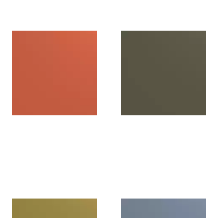
U654BST
U653BST
Coral
Green shadow
U651BST
U648BST