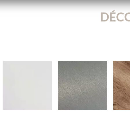
DÉCO
800B
3050BN
1
Blanc Ancien
Alu Brossé Acier
Chên