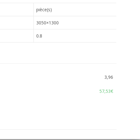
pièce(s)
3050×1300
0.8
3,96
57,53€