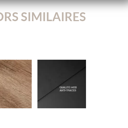
RS SIMILAIRES
522W
MOD02
e Country 2
Noir