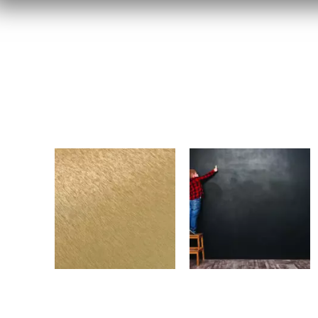
3015BN
CN066M
Alu Brossé Or
Noir Craie