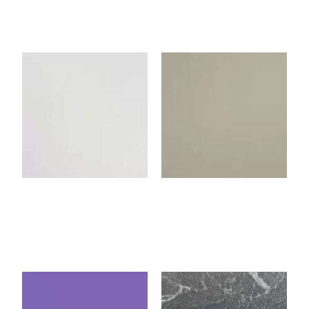
900C
918C
Blanc Ancien
Beige
MOD01
MOD76