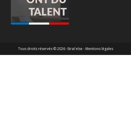
Tous droits réservés © 2026 -Strat'else -
Mentions légales