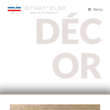
Menu
DÉC
OR