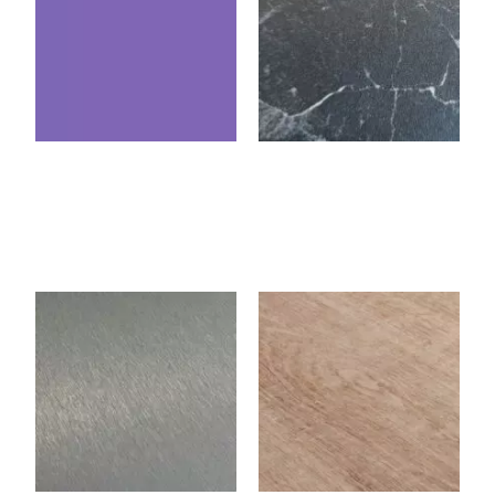
Violet
Black Marquina
3050BN
1523W