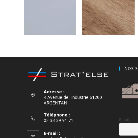
Gris Perlé
Chêne Country 2
NOS S
Adresse :
4 Avenue de l'industrie 61200 -
ARGENTAN
Téléphone :
Email
02 33 39 91 71
E-mail :