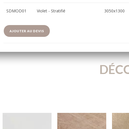
SDMOD01
Violet - Stratifié
3050x1300
AJOUTER AU DEVIS
DÉCO
800S
1523W
3