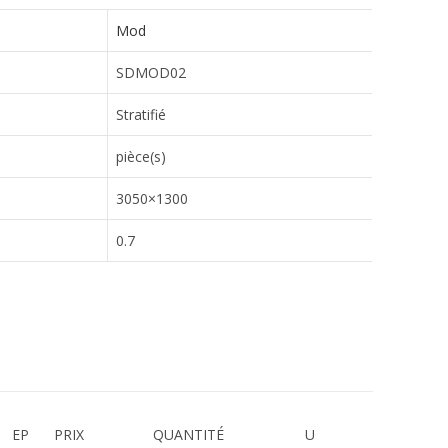
Mod
SDMOD02
Stratifié
pièce(s)
3050×1300
0.7
EP
PRIX
QUANTITÉ
U