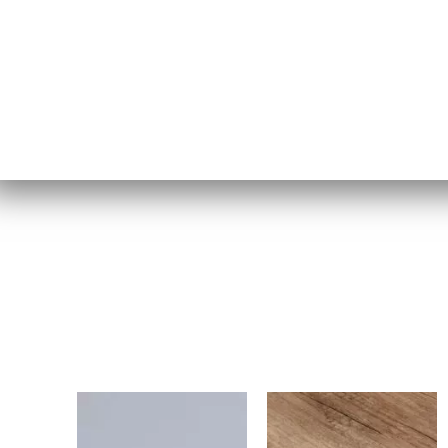
931C
1522W