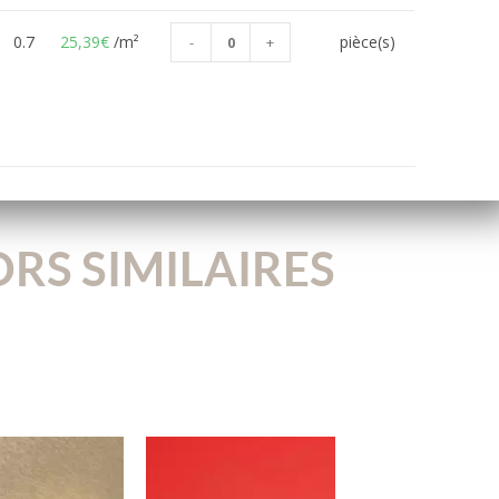
0.7
25,39
€
/m²
pièce(s)
-
+
RS SIMILAIRES
012BN
977C