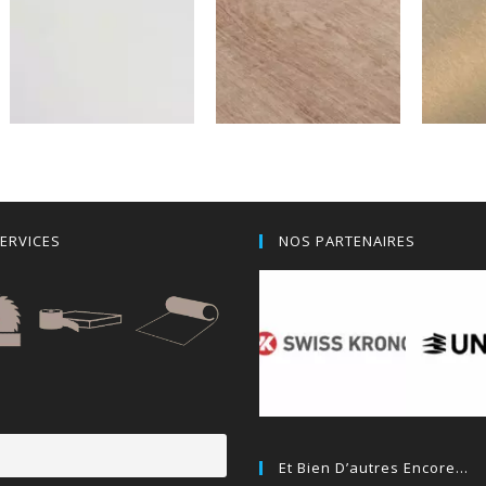
Blanc Ancien
Chêne Céruzé
Alu 
ERVICES
NOS PARTENAIRES
Et Bien D’autres Encore…