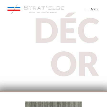
Menu
DÉC
OR