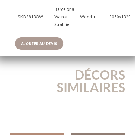
Barcelona
SKD3813OW
Walnut -
Wood +
3050x1320
Stratifié
AJOUTER AU DEVIS
DÉCORS
SIMILAIRES
U3053VL
U3062VL