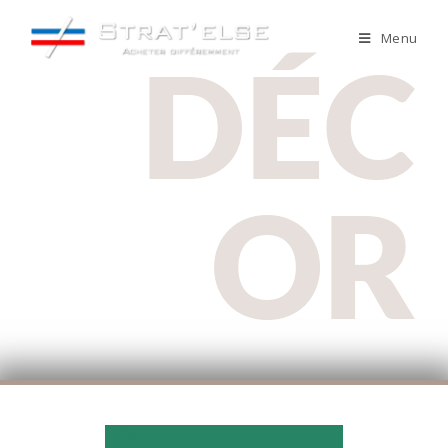
Menu
DÉC
OR