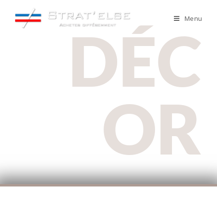
Menu
DÉC
OR