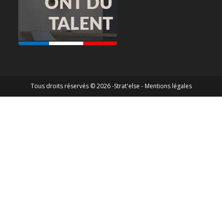
Tous droits réservés © 2026 -Strat'else -
Mentions légales