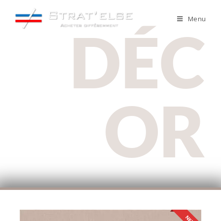
Menu
DÉC
OR
NEW