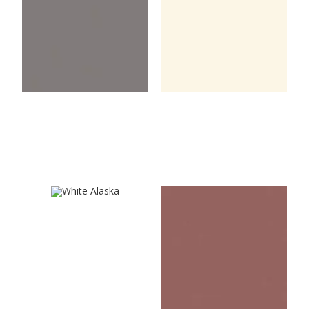
Summerrain Grey
Vanilla
U8681VL
U4436VL
White Alaska