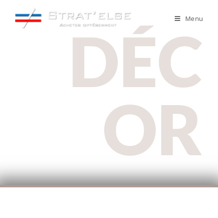
Menu
DÉC
OR