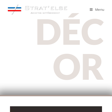
Menu
DÉC
OR