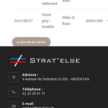
Basic
Mélaminé
Stone
White &
SUU128CST
grey -
3050x1300
Basic
Stratifié
AJOUTER AU DEVIS
Adresse :
4 Avenue de l'industrie 61200 - ARGENTAN
Téléphone :
02 33 39 91 71
E-mail :
contact@stratelse.fr