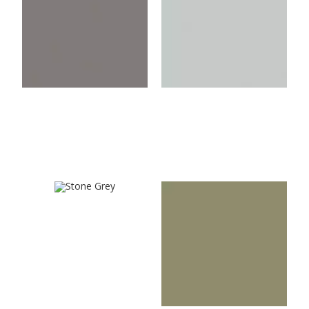
Summerrain Grey
Light Grey
U540VL
U4439VL
Stone Grey