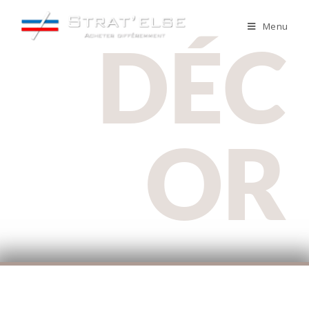
Menu
DÉC
OR