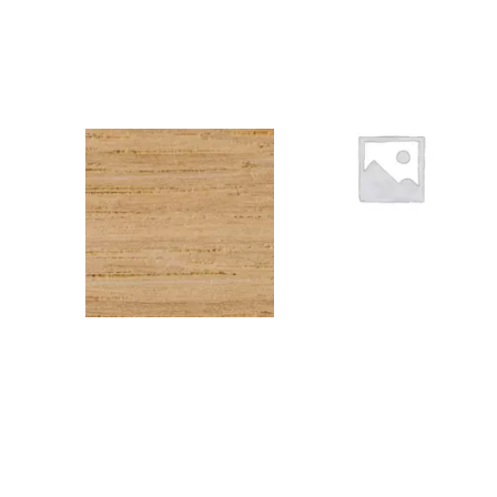
CHENEEU12
1NOIR06
3
Kraft à peindre NOIR –
Rouleau de chant (100
ml) – 23×0,6 mm
Chêne EU – Rouleau de
chant (100 ml) – 23×1
mm