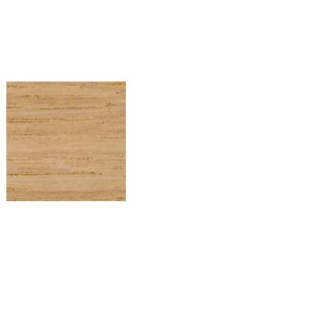
CHENEEU14
3
Chêne EU – Rouleau de
chant (100 ml) – 43×0,6
mm