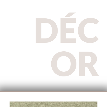
DÉC
OR