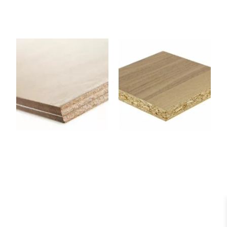
CPCINTRABL
AGGLONOYE
E07
R19P
Panneau contreplaqué
Panneau Aggloméré –
Flexible (Cintrable) 1220 x
Noyer 2500 x 1220 x 19
2500 x 7 mm
mm