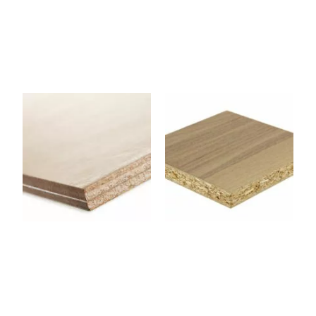
CPCINTRABL
AGGLONOYE
E09
R19
Panneau contreplaqué
Panneau Aggloméré –
Flexible (Cintrable) 1220 x
Noyer 2500 x 1220 x 19
2500 x 9 mm
mm