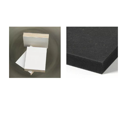
CPP152FBLA
1AMEDI19X
NCSATIN
NOIR
Panneau contreplaqué
PANNEAU MDF NOIRS
Peuplier 2 Faces Stratifié
TEINTÉS MASSE, CTBH
Blanc 2440 x 1220 x 15
mm