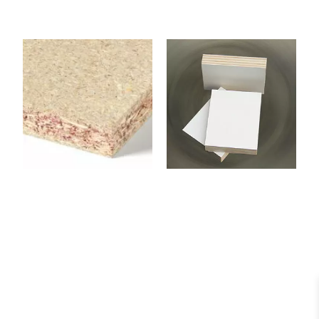
1
NCSATIN
Panneau aggloméré – M1
Panneau contreplaqué
2800 x 2070 x 19 mm
Peuplier 2 Faces Stratifié
Blanc 2440 x 1220 x 15
mm