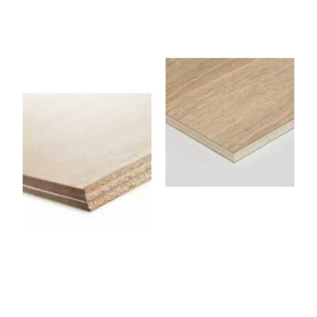
CPCINTRABL
CPCHENE09G
E07
Panneau contreplaqué 2
Faces Chêne 3100 x 1530 x
9 mm
Panneau contreplaqué
Flexible (Cintrable) 1220 x
2500 x 7 mm