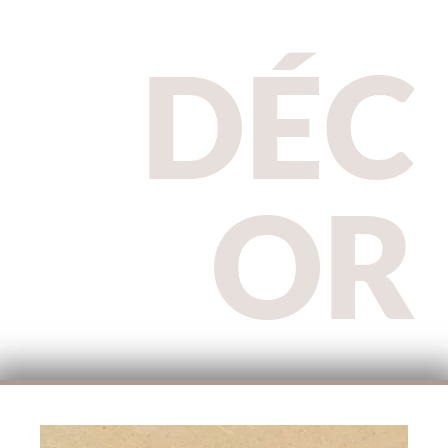
DÉC
OR