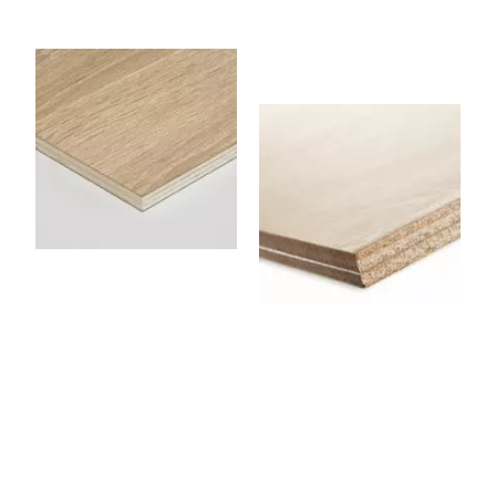
CPCHENE18G
CPCINTRABL
E09FL
Panneau contreplaqué 2
Faces Chêne 2500 x 1220 x
18 mm
Panneau contreplaqué
Flexible (Cintrable) 1220 x
2500 x 9 mm
AAGGLO19M
CPP152FBLA