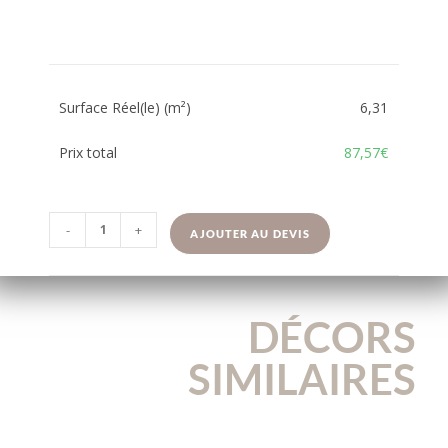
Surface Réel(le) (m²)
6,31
Prix total
87,57€
-
+
AJOUTER AU DEVIS
DÉCORS
SIMILAIRES