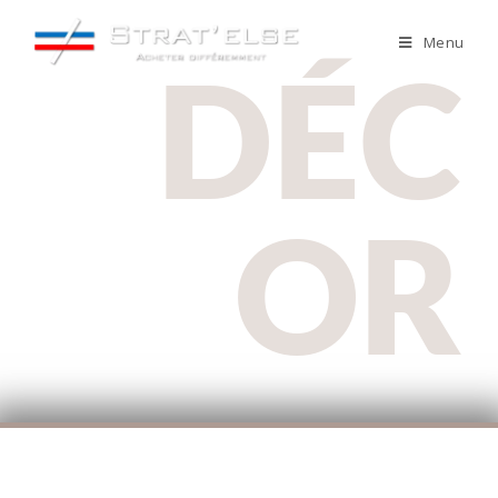
Menu
DÉC
OR