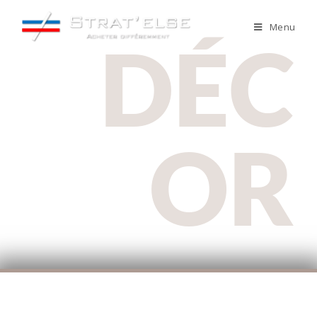
Menu
DÉC
OR