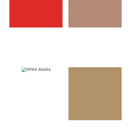
Red
Cappuccino
U8681VL
U4438VL
White Alaska
Dijon Yellow