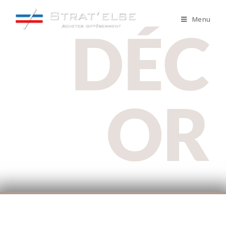
Menu
DÉC
OR