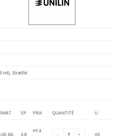
ml), Stratifié
RMAT
EP
PRIX
QUANTITÉ
U
ml à
0.00 ML
0.8
-
+
ml