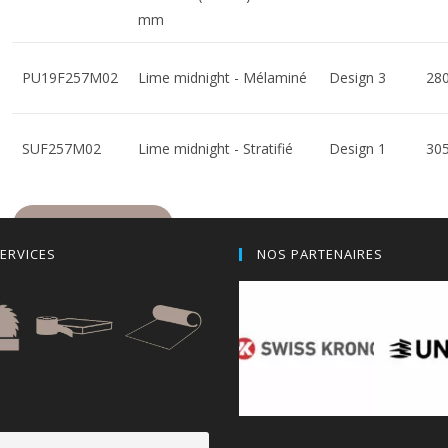
mm
PU19F257M02
Lime midnight - Mélaminé
Design 3
28
SUF257M02
Lime midnight - Stratifié
Design 1
30
AJOUTER AU DEVIS
ERVICES
NOS PARTENAIRES