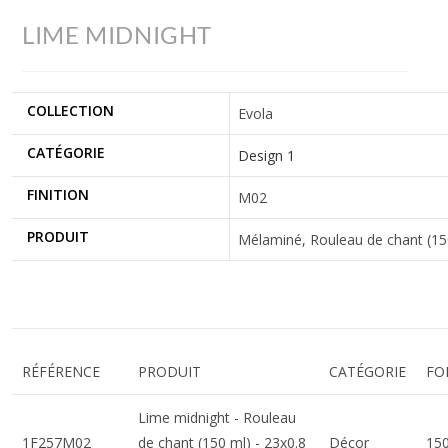
LIME MIDNIGHT
COLLECTION
Evola
CATÉGORIE
Design 1
FINITION
M02
PRODUIT
Mélaminé, Rouleau de chant (150 
RÉFÉRENCE
PRODUIT
CATÉGORIE
FO
Lime midnight - Rouleau
1F257M02
de chant (150 ml) - 23x0.8
Décor
15