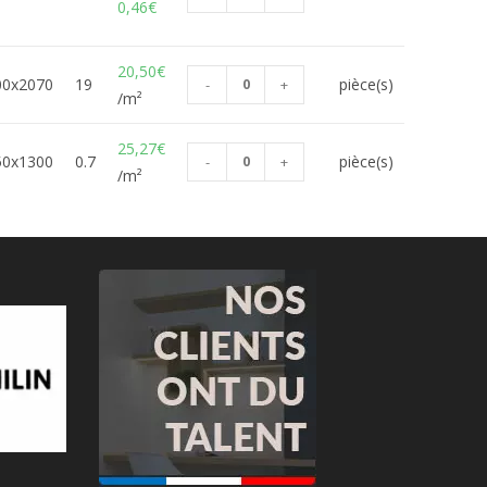
0,46
€
20,50
€
00x2070
19
pièce(s)
-
+
/m²
25,27
€
50x1300
0.7
pièce(s)
-
+
/m²