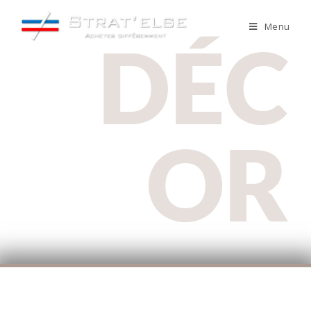
Menu
DÉC
OR