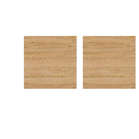
CHENEEU12
CHENEEU14
3
3
Chêne EU – Rouleau de
Chêne EU – Rouleau de
chant (100 ml) – 23×1
chant (100 ml) – 43×0,6
mm
mm