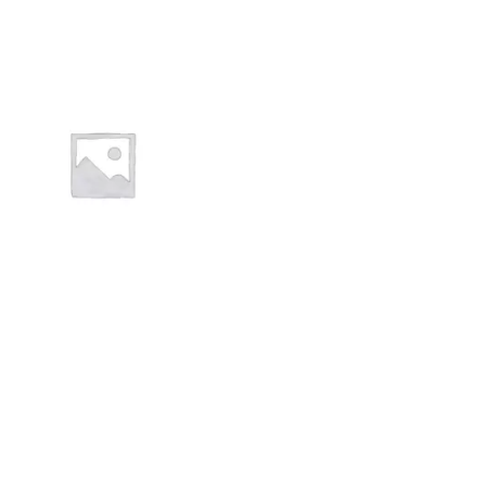
1NOIR06
Kraft à peindre NOIR –
Rouleau de chant (100
ml) – 23×0,6 mm