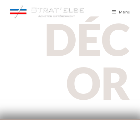
Menu
DÉC
OR