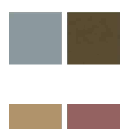
U4435VL
U3189VL
Smoke Blue
Truffle
U4438VL
U4436VL