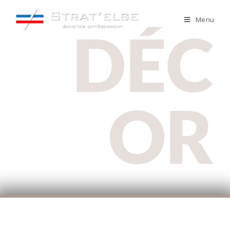
Menu
DÉC
OR