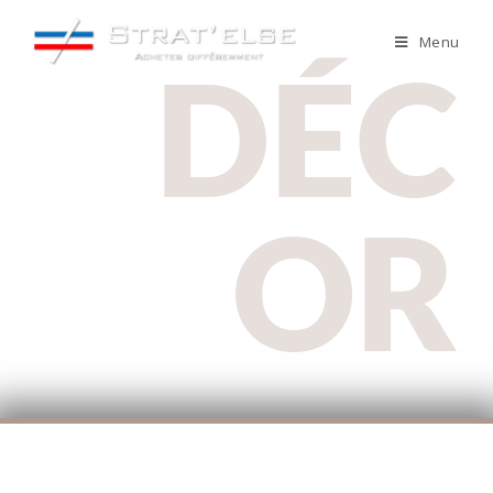
Menu
DÉC
OR