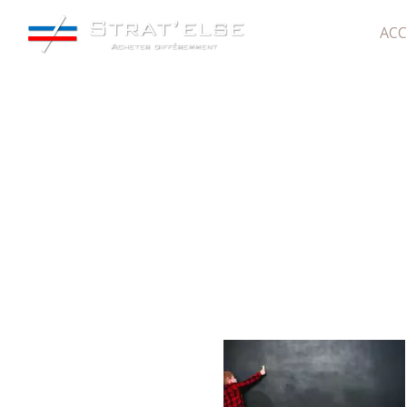
ACC
CN066M