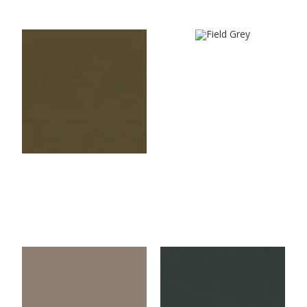
U3189VL
U544VL
Field Grey
Truffle
U3062VL
U164VL