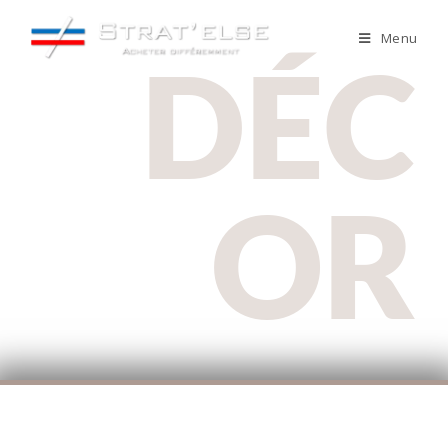
Menu
DÉC
OR