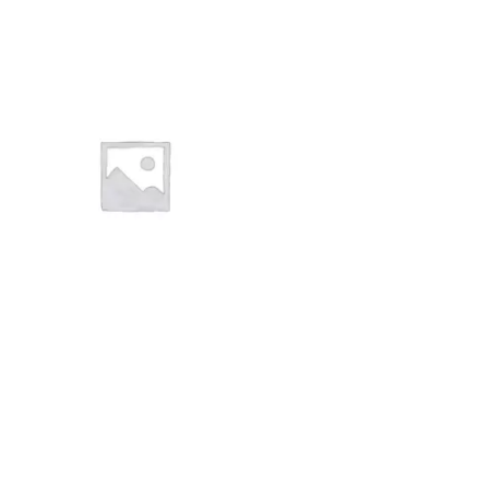
1NOIR06
Kraft à peindre NOIR –
Rouleau de chant (100
ml) – 23×0,6 mm