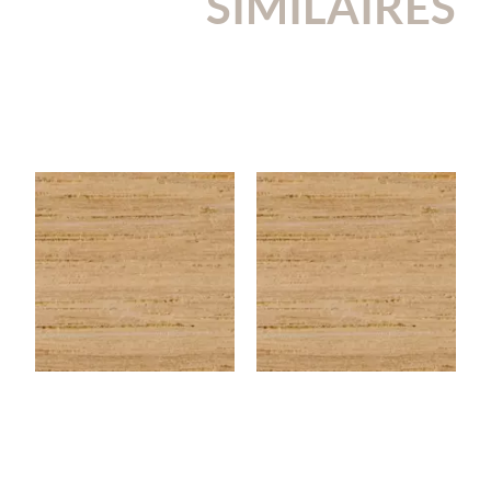
SIMILAIRES
CHENEEU143
CHENEEU123
Chêne EU – Rouleau de
Chêne EU – Rouleau de
chant (100 ml) – 43×0,6
chant (100 ml) – 23×1 mm
mm