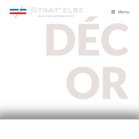
Menu
DÉC
OR