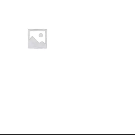
1NOIR06
Kraft à peindre NOIR –
Rouleau de chant (100
ml) – 23×0,6 mm