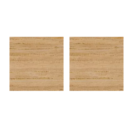
CHENEEU123
CHENEEU143
Chêne EU – Rouleau de
Chêne EU – Rouleau de
chant (100 ml) – 23×1 mm
chant (100 ml) – 43×0,6
mm