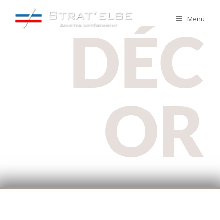
Menu
DÉC
OR