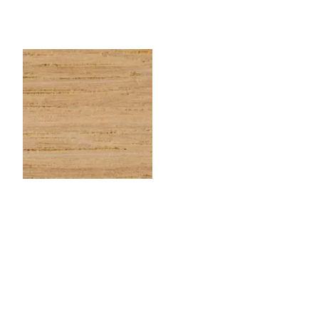
CHENEEU143
Chêne EU – Rouleau de
chant (100 ml) – 43×0,6
mm