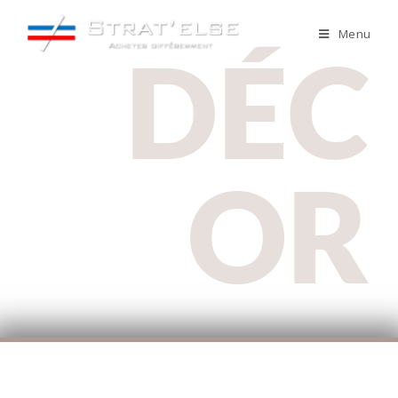
Menu
DÉC
OR