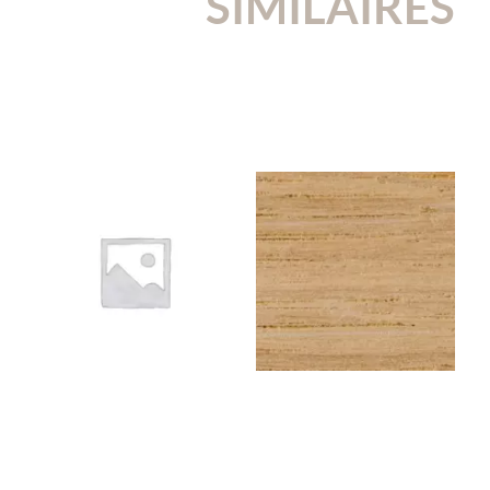
SIMILAIRES
1NOIR06
CHENEEU123
Kraft à peindre NOIR –
Chêne EU – Rouleau de
Rouleau de chant (100
chant (100 ml) – 23×1 mm
ml) – 23×0,6 mm