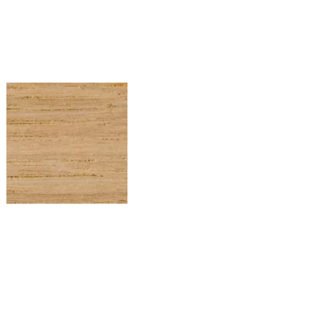
CHENEEU12
3
Chêne EU – Rouleau de
chant (100 ml) – 23×1
mm