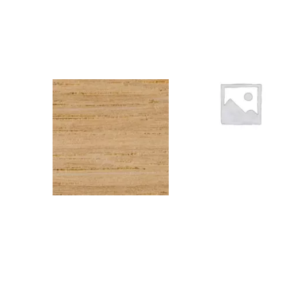
CHENEEU14
1NOIR06
3
Kraft à peindre NOIR –
Rouleau de chant (100
ml) – 23×0,6 mm
Chêne EU – Rouleau de
chant (100 ml) – 43×0,6
mm