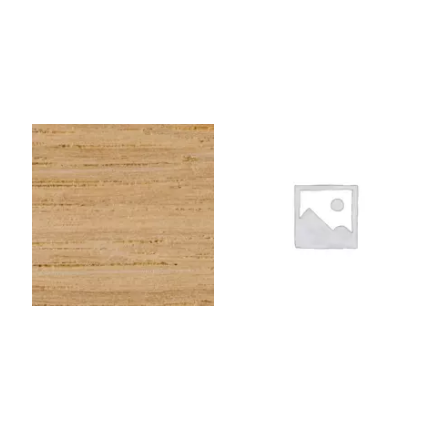
CHENEEU143
1NOIR06
Chêne EU – Rouleau de
Kraft à peindre NOIR –
chant (100 ml) – 43×0,6
Rouleau de chant (100
mm
ml) – 23×0,6 mm