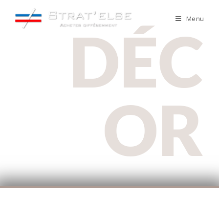
Menu
DÉC
OR