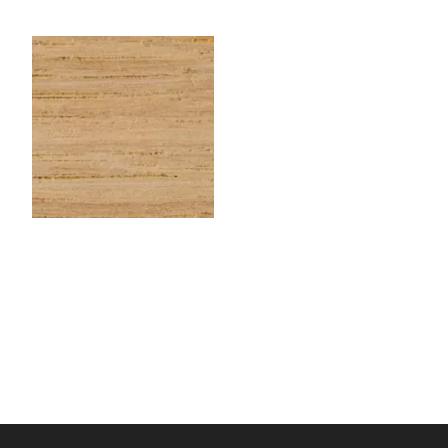
CHENEEU123
Chêne EU – Rouleau de
chant (100 ml) – 23×1 mm