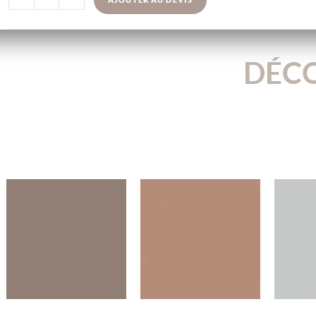
DÉCO
U3062VL
U3053VL
U