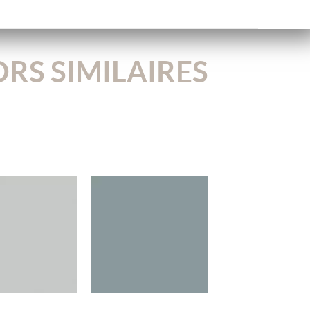
RS SIMILAIRES
2653VL
U4435VL