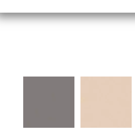
U171VL
U119VL