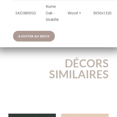
Rome
SKD3800SD
Oak -
Wood +
3050x1320
Stratifié
AJOUTER AU DEVIS
DÉCORS
SIMILAIRES
U164VL
U119VL