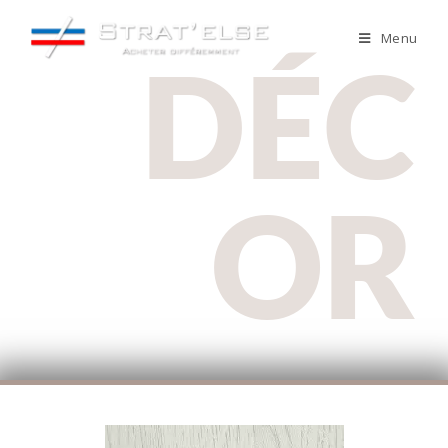
Menu
DÉC
OR