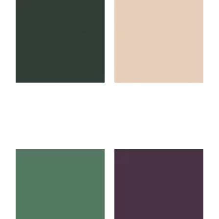
Anthracite
Light Beige
U4814VL
U2507VL