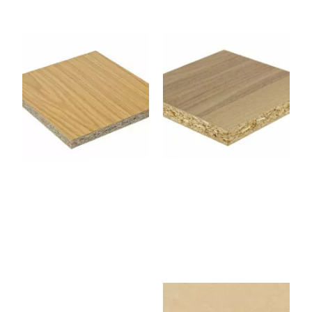
E19
R19
Panneau Aggloméré –
Panneau Aggloméré –
Chêne 2800 x 2070 x 19
Noyer 2500 x 1220 x 19
mm
mm
CPP152FBLA
AMEDI08
NCSATIN