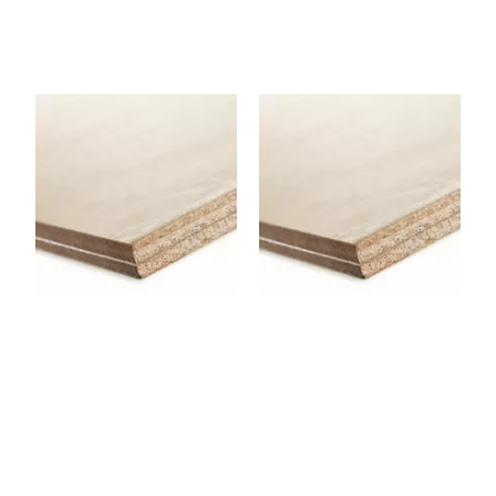
CPCINTRABL
CPCINTRABL
E07
E09FL
Panneau contreplaqué
Panneau contreplaqué
Flexible (Cintrable) 1220 x
Flexible (Cintrable) 1220 x
2500 x 7 mm
2500 x 9 mm
AGGLOCHEN
AGGLONOYE