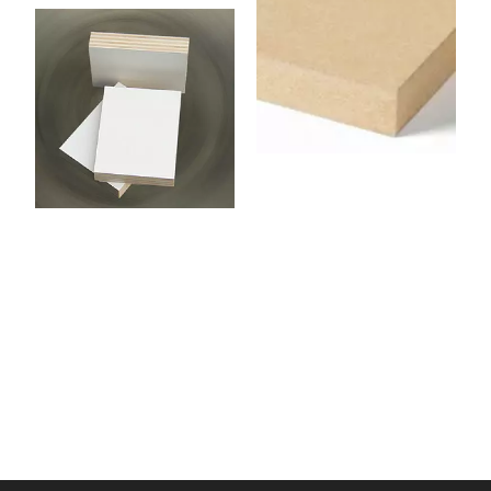
Panneau MDF 3050 x 1220
x 8 mm
Panneau contreplaqué
Peuplier 2 Faces Stratifié
Blanc 2440 x 1220 x 15
mm