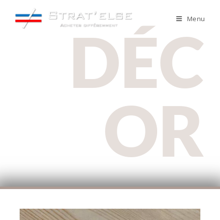
Menu
DÉC
OR