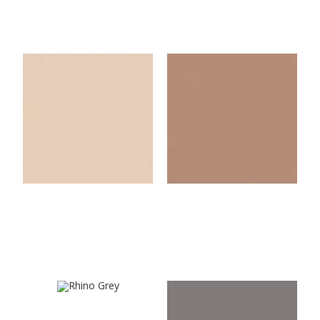
U119VL
U3053VL
Light Beige
Cappuccino
U569VL
U171VL
Rhino Grey