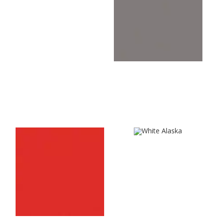
Summerrain Grey
U148VL
U8681VL
White Alaska