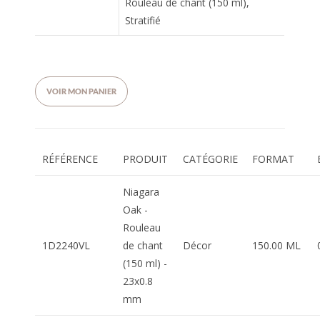
Rouleau de chant (150 ml),
Stratifié
VOIR MON PANIER
RÉFÉRENCE
PRODUIT
CATÉGORIE
FORMAT
Niagara
Oak -
Rouleau
1D2240VL
de chant
Décor
150.00 ML
(150 ml) -
23x0.8
mm