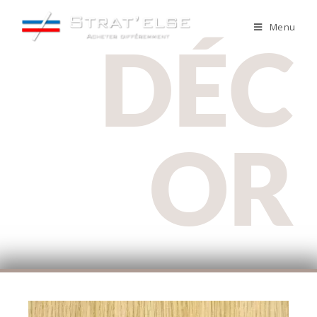
Menu
DÉC
OR