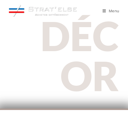
Menu
DÉC
OR