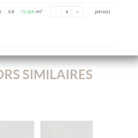
0
0.8
15,26
€
/m²
pièce(s)
-
+
RS SIMILAIRES
900C
800S