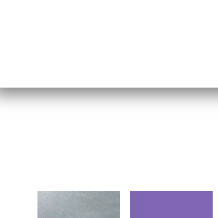
3040BN
MOD01