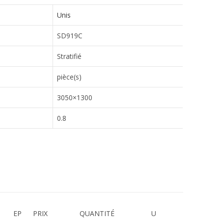
Unis
SD919C
Stratifié
pièce(s)
3050×1300
0.8
EP
PRIX
QUANTITÉ
U