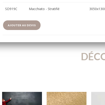
SD919C
Macchiato - Stratifié
3050x130
AJOUTER AU DEVIS
DÉCO
CN066M
3015BN