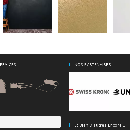
Noir Craie
Alu Brossé Or
Bl
ERVICES
NOS PARTENAIRES
Et Bien D’autres Encore…