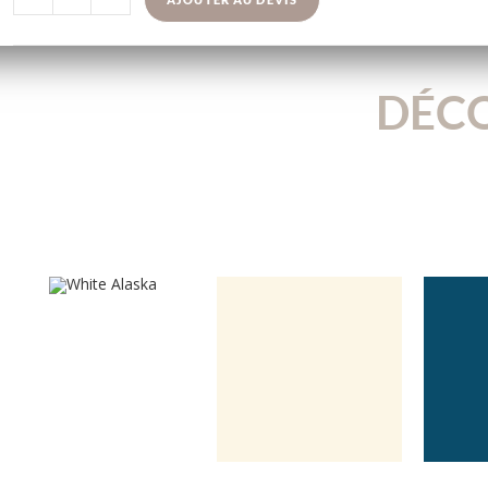
DÉCO
U8681VL
U3261VL
U
White Alaska