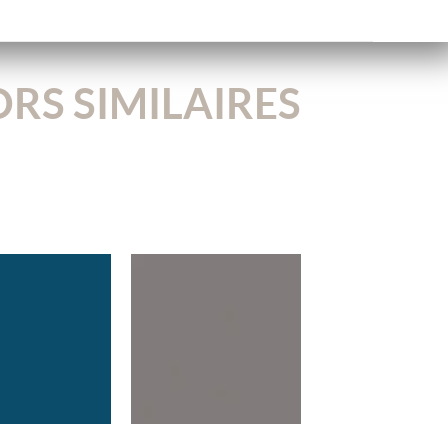
RS SIMILAIRES
3824VL
U171VL