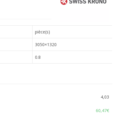
pièce(s)
3050×1320
0.8
4,03
60,47€