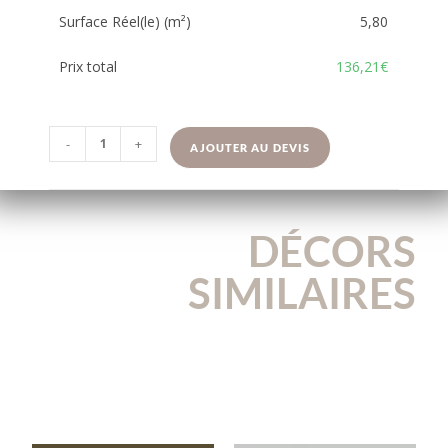
Surface Réel(le) (m²)
5,80
Prix total
136,21€
-
+
AJOUTER AU DEVIS
DÉCORS
SIMILAIRES
U3189VL
U2653VL