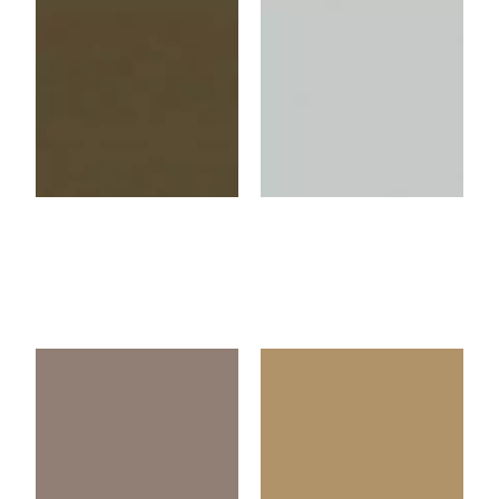
Truffle
Light Grey
U3062VL
U4438VL