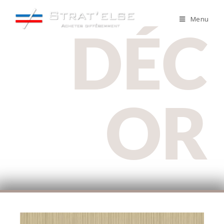
Menu
DÉC
OR