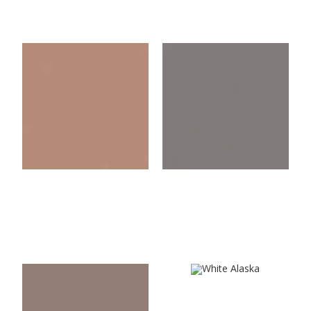
U3053VL
U171VL
Cappuccino
Summerrain Grey
U3062VL
U8681VL
White Alaska