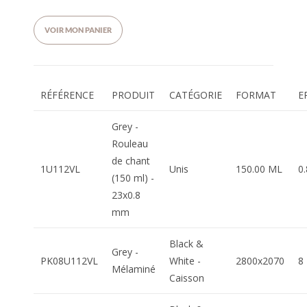
VOIR MON PANIER
RÉFÉRENCE
PRODUIT
CATÉGORIE
FORMAT
E
Grey -
Rouleau
de chant
1U112VL
Unis
150.00 ML
0
(150 ml) -
23x0.8
mm
Black &
Grey -
PK08U112VL
White -
2800x2070
8
Mélaminé
Caisson