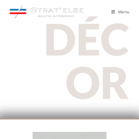
Menu
DÉC
OR