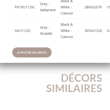
Black &
Grey -
PK19U112VL
White -
2800x2070
1
Mélaminé
Caisson
Black &
Grey -
SKU112VL
White -
3050x1320
0
Stratifié
Caisson
AJOUTER AU DEVIS
DÉCORS
SIMILAIRES