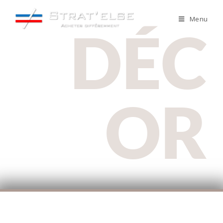
Menu
DÉC
OR