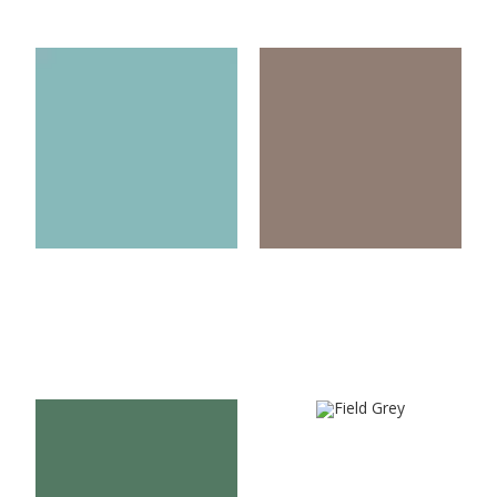
U3271VL
U3062VL
Ice Blue
Praline
U4814VL
U544VL
Field Grey