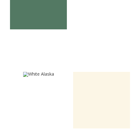
Melone
U8681VL
U3261VL
White Alaska
Vanilla