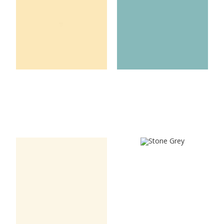
Ivory Cream
Ice Blue
U3261VL
U540VL
Stone Grey