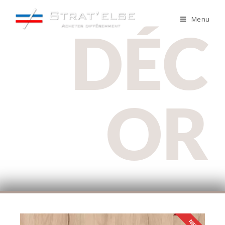
Menu
DÉC
OR
NEW