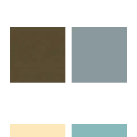
U3189VL
U4435VL
Truffle
Smoke Blue
U1301VL
U3271VL