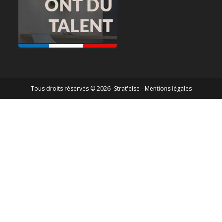
Tous droits réservés © 2026 -Strat'else -
Mentions légales