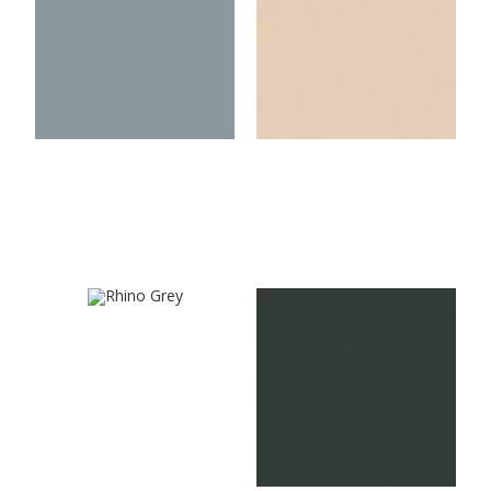
Smoke Blue
Light Beige
U569VL
U164VL
Rhino Grey