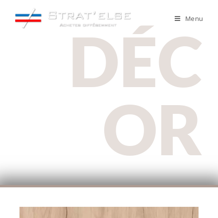
Menu
DÉC
OR