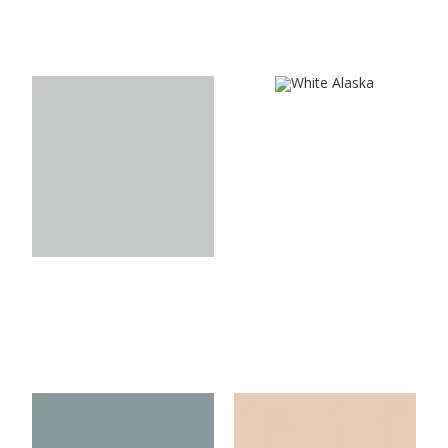
U2653VL
U8681VL
White Alaska
Light Grey
U4435VL
U119VL