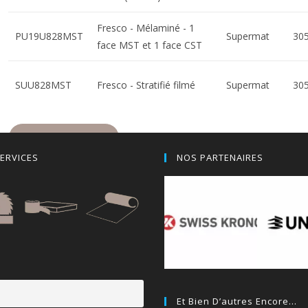
Fresco - Mélaminé - 1
PU19U828MST
Supermat
30
face MST et 1 face CST
SUU828MST
Fresco - Stratifié filmé
Supermat
30
AJOUTER AU DEVIS
ERVICES
NOS PARTENAIRES
Et Bien D’autres Encore…