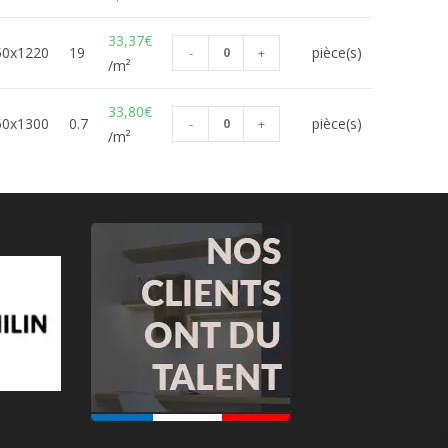
33,37
€
50x1220
19
pièce(s)
-
+
/m²
33,80
€
50x1300
0.7
pièce(s)
-
+
/m²