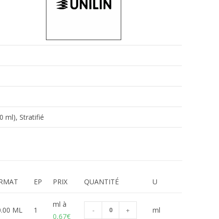
ml), Stratifié
RMAT
EP
PRIX
QUANTITÉ
U
ml à
0.00 ML
1
ml
-
+
0,67
€