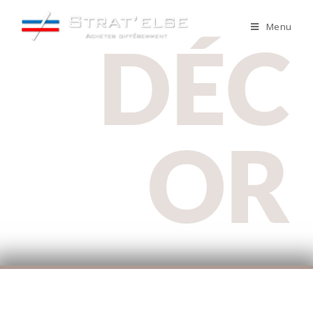
Menu
DÉC
OR