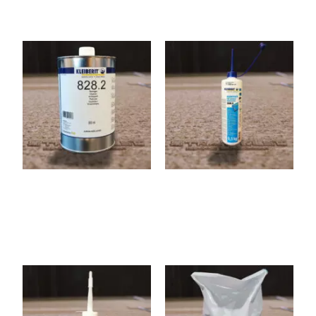
828.2
308.0
Nettoyant PVC
Colle pour méla/vernis
584.0
773.3