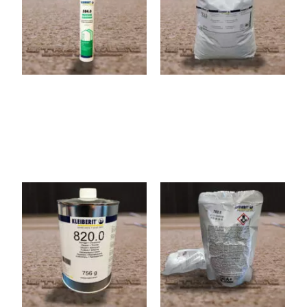
Mastic d’étanchéité
Colle EVA pour plaqueuse
de chants
820.0
702.5