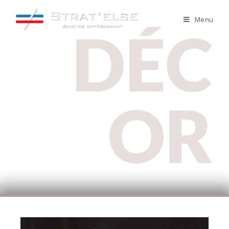
Menu
DÉC
OR