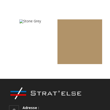
U540VL
U4438VL
Stone Grey
Dijon Yellow
Adresse :