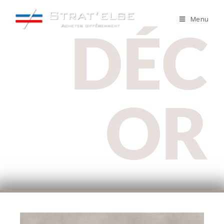
Menu
DÉC
OR