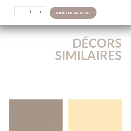
-
+
AJOUTER AU DEVIS
DÉCORS
SIMILAIRES
U3188VL
U1301VL