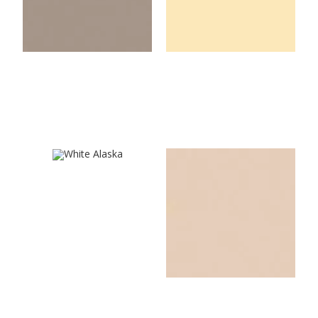
Toffee
Ivory Cream
U8681VL
U119VL
White Alaska
Light Beige